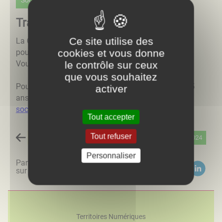
Social
Transport à la personne
Ce site utilise des
La COVATI a mis à jour son planning des tournées
cookies et vous donne
pour le service de transport à la personne.
Vous pouvez le télécharger
ici
le contrôle sur ceux
que vous souhaitez
Pour toutes nouvelle demande, les personnes de 65
activer
ans et plus doivent passer par le
service actions
sociales
de la COVATI.
Tout accepter
Tout refuser
Retour à la liste des actualités
26/06/2024
Personnaliser
Partagez
sur :
Territoires Numériques